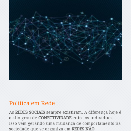
Política em Rede
As
REDES SOCIAIS
sempre existiram. A diferença hoje é
o alto grau de
CONECTIVIDADE
entre os indivíduos.
Isso vem gerando uma mudança de comportamento na
sociedade que se organiza em
REDES NÃO